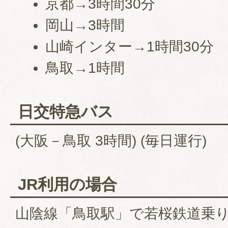
京都→3時間30分
岡山→3時間
山崎インター→1時間30分
鳥取→1時間
日交特急バス
(大阪－鳥取 3時間) (毎日運行)
JR利用の場合
山陰線「鳥取駅」で若桜鉄道乗