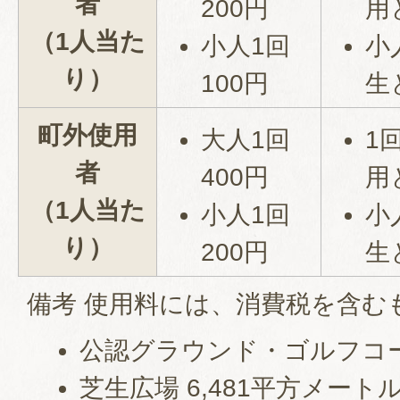
者
200円
用
（1人当た
小人1回
小
り）
100円
生
町外使用
大人1回
1
者
400円
用
（1人当た
小人1回
小
り）
200円
生
備考 使用料には、消費税を含む
公認グラウンド・ゴルフコー
芝生広場 6,481平方メート