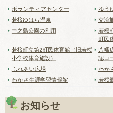
ボランティアセンター
ゆう
若桜ゆはら温泉
交流
中之島公園の利用
若桜
町民
若桜町立第2町民体育館（旧若桜
八幡
小学校体育施設）
認コ
ふれあい広場
わか
わかさ生涯学習情報館
若桜
お知らせ