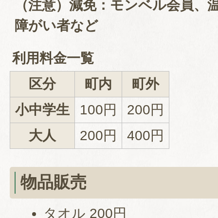
（注意）減免：モンベル会員、温
障がい者など
利用料金一覧
区分
町内
町外
小中学生
100円
200円
大人
200円
400円
物品販売
タオル 200円