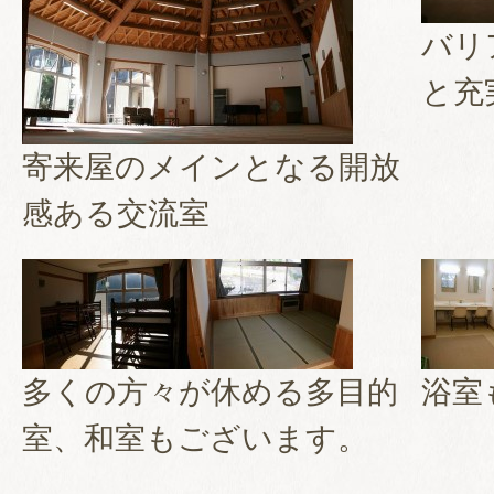
バリ
と充
寄来屋のメインとなる開放
感ある交流室
多くの方々が休める多目的
浴室
室、和室もございます。