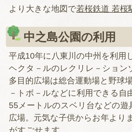
より大きな地図で
若桜鉄道 若桜
中之島公園の利用
平成10年に八東川の中州を利用し
ヘクタ－ルのレクリレ－ション
多目的広場は総合運動場と野球
－トボ－ルなどに利用できる自
55メートルのスベリ台などの遊
広場。元気な子供からお年より
がすごせます。