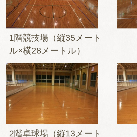
1階競技場（縦35メート
ル×横28メートル）
2階卓球場（縦13メート