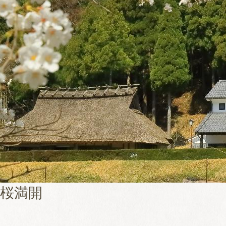
桜満開
氷ノ山からの眺め