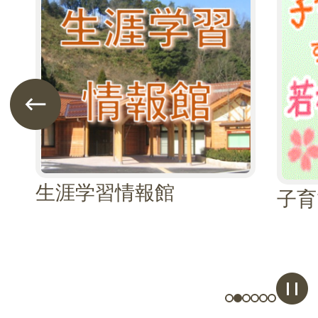
枚
枚
目
目
の
の
ス
ス
前のスライドを表示
ラ
ラ
イ
イ
ド
ド
生涯学習情報館
子育
ス
1枚目のスライドを
2枚目のスライド
3枚目のスライ
4枚目のスラ
5枚目のス
6枚目の