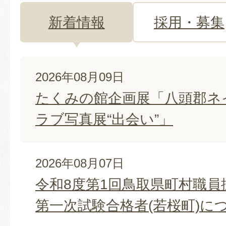
新着情報
採用・募集
新
2026年08月09日
着
たくみの館企画展「八頭郡ネ
情
ラブ写真展“出会い”」
報
2026年08月07日
令和8度第1回鳥取県町村職員
第一次試験合格者(若桜町)に