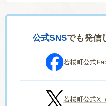
2026年07月31日
わかさ温水プール8月予定表
公式SNS
でも発信
2026年07月28日
空き家対策について民間企業
を締結しました
若桜町公式Fac
2026年07月27日
若桜町議会7月臨時会会議録
た。（議会事務局）
若桜町公式X（旧