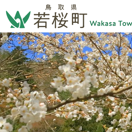
2
3
枚
枚
目
目
の
の
ス
ス
ラ
ラ
イ
イ
ド
ド