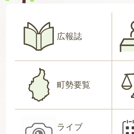
広報誌
町勢要覧
ライブ