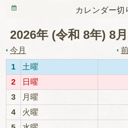
カレンダー切
2026
年 (
令和
8
年)
8
月
今月
1
土曜
2
日曜
3
月曜
4
火曜
5
水曜