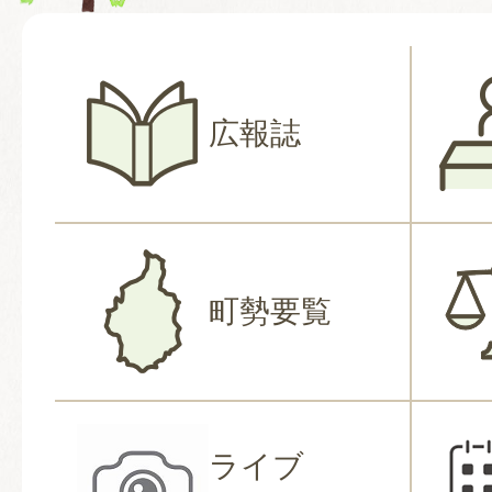
広報誌
町勢要覧
ライブ