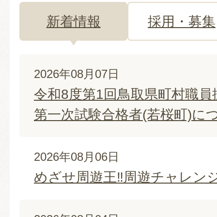
新着情報
採用・募集
新
2026年08月07日
着
令和8度第1回鳥取県町村職員
情
第一次試験合格者(若桜町)に
報
2026年08月06日
めざせ周遊王‼周遊チャレンジ2