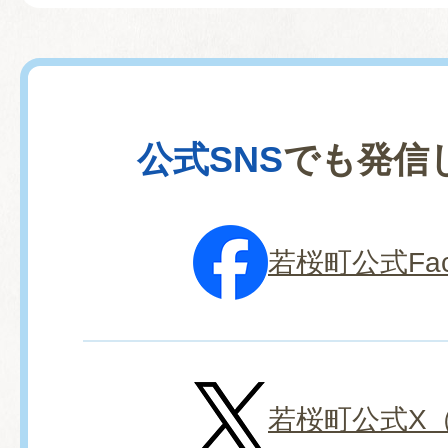
2026年07月31日
わかさ温水プール8月予定表
公式SNS
でも発信
2026年07月28日
空き家対策について民間企業
を締結しました
若桜町公式Fac
2026年07月27日
若桜町議会7月臨時会会議録
た。（議会事務局）
若桜町公式X（旧