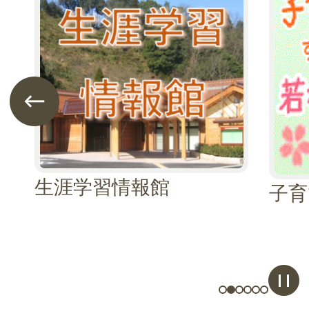
枚
枚
目
目
の
の
ス
ス
前のスライドを表示
ラ
ラ
イ
イ
ド
ド
生涯学習情報館
子育
ス
1枚目のスライドを
2枚目のスライド
3枚目のスライ
4枚目のスラ
5枚目のス
6枚目の