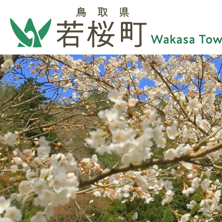
2
3
枚
枚
目
目
の
の
ス
ス
ラ
ラ
イ
イ
ド
ド