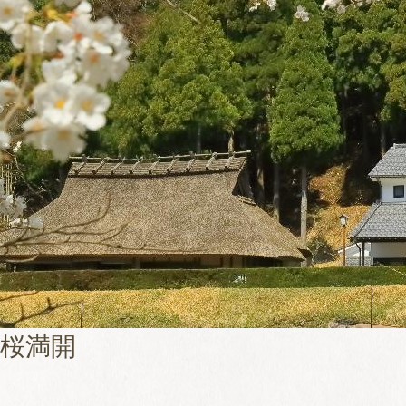
桜満開
氷ノ山からの眺め