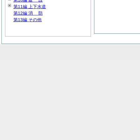
第10編
建
設
第11編 上下水道
第12編
消
防
第13編 その他