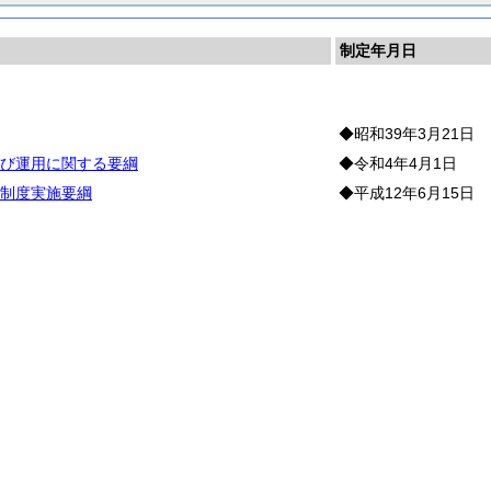
制定年月日
計
◆昭和39年3月21日
び運用に関する要綱
◆令和4年4月1日
制度実施要綱
◆平成12年6月15日