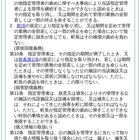
の他指定管理者の責めに帰すべき事由により当該指定管理
者による管理を継続することができないと認めるときは、
その指定を取り消し、又は期間を定めて管理の業務の全部
若しくは一部の停止を命ずることができる。
2
前項
の規定により指定を取り消し、又は期間を定めて管理
の業務の全部若しくは一部の停止を命じた場合において指
定管理者に損失が生じても、町長はその補償の責めを負わ
ない。
(原状回復義務)
第10条
指定管理者は、その指定の期間が満了したとき、又
は
前条第1項
の規定により指定を取り消され、若しくは期間
を定めて管理の業務の全部若しくは一部の停止を命じられ
たときは、その管理しなくなった公の施設の当該施設又は
設備を速やかに原状に回復しなければならない。
ただし、
町長の承認を得たときは、この限りでない。
(損害賠償義務)
第11条
指定管理者は、故意又は過失によりその管理する公
の施設の当該施設又は設備を損壊し、又は滅失したとき
は、それによって生じた損害を町に賠償しなければならな
い。
ただし、町長が指定管理者の責めに帰すことができな
い特別の事情があると認めたときは、その全部又は一部を
免除することができる。
(個人情報の取扱い)
第12条
指定管理者は、公の施設を管理するに当たって知り
得た個人情報を取り扱う場合においては、漏えい、滅失又