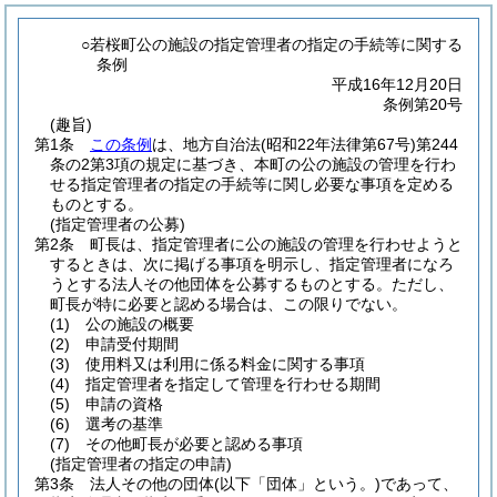
○若桜町公の施設の指定管理者の指定の手続等に関する
条例
平成16年12月20日
条例第20号
(趣旨)
第1条
この条例
は、地方自治法
(昭和22年法律第67号)
第244
条の2第3項の規定に基づき、本町の公の施設の管理を行わ
せる指定管理者の指定の手続等に関し必要な事項を定める
ものとする。
(指定管理者の公募)
第2条
町長は、指定管理者に公の施設の管理を行わせようと
するときは、次に掲げる事項を明示し、指定管理者になろ
うとする法人その他団体を公募するものとする。
ただし、
町長が特に必要と認める場合は、この限りでない。
(1)
公の施設の概要
(2)
申請受付期間
(3)
使用料又は利用に係る料金に関する事項
(4)
指定管理者を指定して管理を行わせる期間
(5)
申請の資格
(6)
選考の基準
(7)
その他町長が必要と認める事項
(指定管理者の指定の申請)
第3条
法人その他の団体
(以下「団体」という。)
であって、