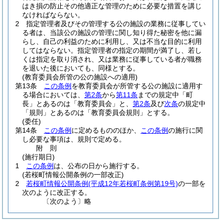
はき損の防止その他適正な管理のために必要な措置を講じ
なければならない。
2
指定管理者及びその管理する公の施設の業務に従事してい
る者は、当該公の施設の管理に関し知り得た秘密を他に漏
らし、自己の利益のために利用し、又は不当な目的に利用
してはならない。
指定管理者の指定の期間が満了し、若し
くは指定を取り消され、又は業務に従事している者が職務
を退いた後においても、同様とする。
(教育委員会所管の公の施設への適用)
第13条
この条例
を教育委員会が所管する公の施設に適用す
る場合においては、
第2条
から
第11条
までの規定中「町
長」とあるのは「教育委員会」と、
第2条
及び
次条
の規定中
「規則」とあるのは「教育委員会規則」とする。
(委任)
第14条
この条例
に定めるもののほか、
この条例
の施行に関
し必要な事項は、規則で定める。
附
則
(施行期日)
1
この条例
は、公布の日から施行する。
(若桜町情報公開条例の一部改正)
2
若桜町情報公開条例
(平成12年若桜町条例第19号)
の一部を
次のように改正する。
〔次のよう〕略