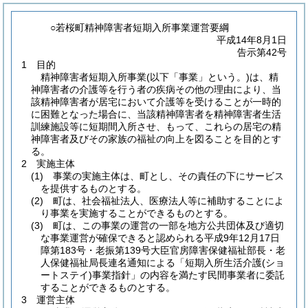
○若桜町精神障害者短期入所事業運営要綱
平成14年8月1日
告示第42号
1 目的
精神障害者短期入所事業
(以下「事業」という。)
は、精
神障害者の介護等を行う者の疾病その他の理由により、当
該精神障害者が居宅において介護等を受けることが一時的
に困難となった場合に、当該精神障害者を精神障害者生活
訓練施設等に短期間入所させ、もって、これらの居宅の精
神障害者及びその家族の福祉の向上を図ることを目的とす
る。
2 実施主体
(1)
事業の実施主体は、町とし、その責任の下にサービス
を提供するものとする。
(2)
町は、社会福祉法人、医療法人等に補助することによ
り事業を実施することができるものとする。
(3)
町は、この事業の運営の一部を地方公共団体及び適切
な事業運営が確保できると認められる平成9年12月17日
障第183号・老振第139号大臣官房障害保健福祉部長・老
人保健福祉局長連名通知による「短期入所生活介護
(ショ
ートステイ)
事業指針」の内容を満たす民間事業者に委託
することができるものとする。
3 運営主体