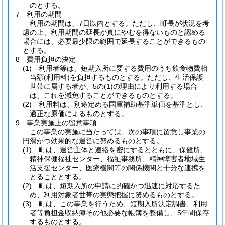
のとする。
7 利用の期間
利用の期間は、7日以内とする。ただし、町長が状況を考
慮の上、利用期間の延長が真にやむを得ないものと認める
場合には、必要最少限の範囲で延長することができるもの
とする。
8 費用負担の決定
(1)
利用者等は、短期入所に要する費用のうち飲食物費相
当額
(利用料)
を負担するものとする。ただし、生活保護
世帯に属する者が、5の
(1)
の理由により利用する場合
は、これを減免することができるものとする。
(2)
利用料は、別途定める国庫補助基準単価を基準とし、
適正な原価によるものとする。
9 事業実施上の留意事項
この事業の実施に当たっては、次の事項に留意し事業の
円滑かつ効果的な運営に努めるものとする。
(1)
町は、運営主体と連絡を密にするとともに、保健所、
精神保健福祉センター、福祉事務所、精神障害者地域生
活支援センター、医療機関等の関係機関と十分な連携を
とることとする。
(2)
町は、短期入所の申請に的確かつ迅速に対応するた
め、利用対象者世帯の実態把握に努めるものとする。
(3)
町は、この事業を行うため、短期入所決定調書、利用
者等負担金収納簿その他必要な帳簿を整備し、5年間保存
するものとする。