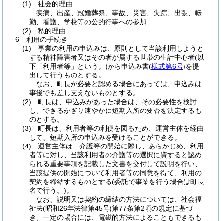
(1)
社会的理由
疾病、出産、冠婚葬祭、事故、災害、失踪、出張、転
勤、看護、学校等の公的行事への参加
(2)
私的理由
6 利用の手続き
(1)
事業の利用の申込みは、原則として当該利用しようと
する精神障害者又はその者が属する世帯の生計中心者
(以
下「利用者等」という。)
から申込み書
(
様式第6号
)
を提
出して行うものとする。
なお、町長が必要と認める場合にあっては、申込みは
事後でも差し支えないものとする。
(2)
町長は、申込みがあった場合は、その必要性を検討
し、できるかぎり速やかに短期入所の要否を決定するも
のとする。
(3)
町長は、利用者等の利便を図るため、運営主体を経由
して、短期入所の申込みを受けることができる。
(4)
運営主体は、介護等の開始に際し、あらかじめ、利用
者等に対し、当該利用者の介護等の選択に資すると認め
られる重要事項を記載した文書を交付して説明を行い、
当該提供の開始について利用者等の同意を得て、利用の
契約を締結するものとする
(委託で事業を行う場合は町長
名で行う。)
。
なお、説明又は契約の締結の方法については、社会福
祉法
(昭和26年法律第45号)
第77条第2項の規定に基づ
き、一定の場合には、電磁的方法によることもできるも