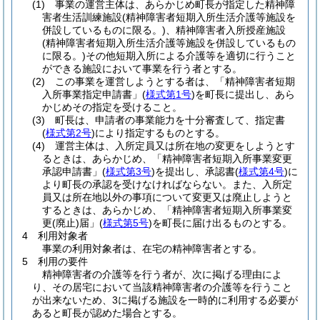
(1)
事業の運営主体は、あらかじめ町長が指定した精神障
害者生活訓練施設
(精神障害者短期入所生活介護等施設を
併設しているものに限る。)
、精神障害者入所授産施設
(精神障害者短期入所生活介護等施設を併設しているもの
に限る。)
その他短期入所による介護等を適切に行うこと
ができる施設において事業を行う者とする。
(2)
この事業を運営しようとする者は、「精神障害者短期
入所事業指定申請書」
(
様式第1号
)
を町長に提出し、あら
かじめその指定を受けること。
(3)
町長は、申請者の事業能力を十分審査して、指定書
(
様式第2号
)
により指定するものとする。
(4)
運営主体は、入所定員又は所在地の変更をしようとす
るときは、あらかじめ、「精神障害者短期入所事業変更
承認申請書」
(
様式第3号
)
を提出し、承認書
(
様式第4号
)
に
より町長の承認を受けなければならない。また、入所定
員又は所在地以外の事項について変更又は廃止しようと
するときは、あらかじめ、「精神障害者短期入所事業変
更
(廃止)
届」
(
様式第5号
)
を町長に届け出るものとする。
4 利用対象者
事業の利用対象者は、在宅の精神障害者とする。
5 利用の要件
精神障害者の介護等を行う者が、次に掲げる理由によ
り、その居宅において当該精神障害者の介護等を行うこと
が出来ないため、3に掲げる施設を一時的に利用する必要が
あると町長が認めた場合とする。