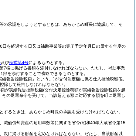
等の承認をしようとするときは、あらかじめ町長に協議して、そ
0日を経過する日又は補助事業等の完了予定年月日の属する年度の
号
及び
様式第4号
によるものとする。
第7欄に掲げる書類を添付しなければならない。
ただし、補助事業
1部を添付することで省略できるものとする。
実績報告控除税額」という。)
が交付決定額に係る仕入控除税額
(以
控除して報告しなければならない。
の額が実績報告控除税額
(交付決定控除税額が実績報告控除税額を超
、その返還命令を受けて、当該超える額に対応する額を町に返還し
とするときは、あらかじめ町長の承認を受けなければならない。
、減価償却資産の耐用年数等に関する省令
(昭和40年大蔵省令第15
、次に掲げる財産を定めなければならない。
だたし、当該財産以