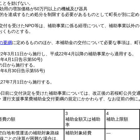
ことを妨げない。
効用の増加価格が50万円以上の機械及び器具
的を達成するため処分を制限する必要があるものとして町長が別に定め
交付を受けたNPO等は、補助事業に係る経理について、補助事業以外
おくものとする。
の要綱
に定めるもののほか、本補助金の交付について必要な事項は、町
22年3月11日から施行し、平成22年4月以降の補助事業から適用する。
5年4月1日
告示第50号)
の日から施行する。
7年6月30日
告示第55号)
27年7月1日から施行する。
の日前に交付決定を受けた補助事業については、改正後の若桜町公共交
・運行支援事業費補助金交付要綱の規定にかかわらず、なお従前の例に
3
4
経費の額
補助金額又は補助
補助上限額
率
空白地有償運送の補助対象路線
補助対象経費
―
路線ごとの決算が困難な場合は、