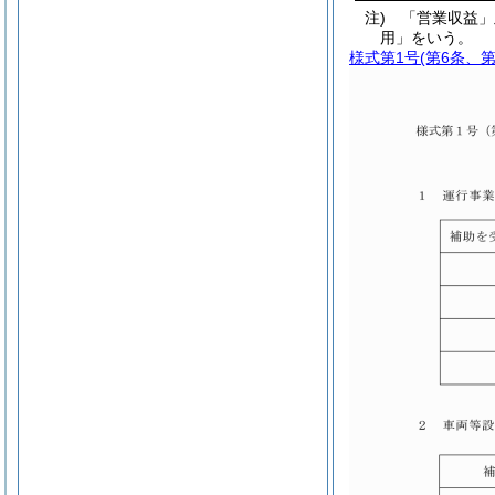
注) 「営業収益
用」をいう。
様式第1号
(第6条、第