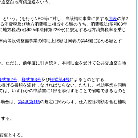
交通空白地有償運送をいう。
」という。)
を行うNPO等に対し、当該補助事業に要する
同表
の第2
れる消費税及び地方消費税に相当する額のうち、消費税法
(昭和63年
に地方税法
(昭和25年法律第226号)
に規定する地方消費税率を乗じ
車両等設備整備事業の補助上限額は同表の第4欄に定める額とす
い。
ただし、前年度に引き続き、本補助金を受けて公共交通空白地
様式第2号
、
様式第3号
及び
様式第4号
によるものとする。
に掲げる書類を添付しなければならない。
ただし、補助事業を同時
ては、いずれかの申請書に1部を添付することで省略できるものと
い場合は、
第4条第1項
の規定に関わらず、仕入控除税額を含む補助
とする。
変更とする。