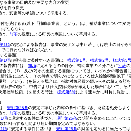
なる事業の目的及び主要な内容の変更
額を伴う変更
定は、変更等の承認について準用する。
交付を受ける者
(以下「補助事業者」という。)
は、補助事業について変更
ればならない。
定は、
前項
の規定による町長の承認について準用する。
)
第1項
の規定による報告は、事業の完了又は中止若しくは廃止の日から4
日までに行わなければならない。
する書類)
第1項
の報告書に添付すべき書類は、
様式第1号
、
様式第2号
、
様式第3
の報告書には、
前項
に定めるもののほか、補助事業の区分ごとに
別表
の
場合は、
(1)
エ及び
(2)
オの重複する書類については、いずれかの報告書に
実績報告に当たり、その時点で明らかになっている仕入控除税額
(以下「
税額」という。)
を超える場合は、補助対象経費の額からその超える額を
実績報告の後に、申告により仕入控除税額が確定した場合において、そ
決定控除税額。)
を超える時は、
様式第6号
により速やかに町長に報告し
。
)
は、
規則第25条
の規定に準じた内容の条件に基づき、財産を処分しよう
定は、
前項
の規定による町長の承認について準用する。
1項
に規定する条件に基づき、
規則第25条
の期間を定めるに当たっては
数に相当する期間より短い期間を定めてはならない。
1項
に規定する条件に基づき、
規則第25条
の財産を定めるに当たっては