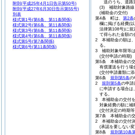
送のうち、道路
附則
(平成25年4月1日告示第50号)
(3)
補助対象路線
附則
(平成27年6月30日告示第55号)
(補助金の交付)
別表
第4条
町は、
第2条
様式第1号
(第6条、第11条関係)
欄に掲げる経費
(
様式第2号
(第6条、第11条関係)
法律第108号)
に規
様式第3号
(第6条、第11条関係)
て得られた金額の
様式第4号
(第6条、第11条関係)
2
本補助金の額は
様式第5号
(第7条関係)
る。
様式第6号
(第11条関係)
3
補助対象年限等は
(交付申請の時期)
第5条
本補助金の
有償運送を行う場
(交付申請書類に添
第6条
規則第5条
の
2
規則第5条
の申請
に申請する場合は
する。
3
本補助金の交付
対象経費の額に補
(交付決定の時期等
第7条
本補助金の
2
本補助金の交付
(承認を要しない変
第8条
規則第10条