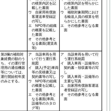
の積算内訳を記
の積算内訳を明らかに
載した書面
した書面
ウ 自家用有償旅
ウ 補助対象期間におけ
客運送車登録証
る輸送人員の積算を明
の写し
らかにした書面
エ NPO等の組織
エ その他参考となる書
の概要を記載し
面
た書面
オ その他参考と
なる書面
(運賃表
等)
第2欄の補助対
ア 当該車両を用
ア 当該車両を用いて行
象経費の額のう
いて行う運行系
う運行系統図
ち、イの運行管
統図
イ 購入車両・設備等の
理用の通信機器
イ 購入
(予定)
車両
契約書・領収書等の写
等については、
等の見積書又は
し
運行開始初年度
契約書等の写し
ウ 購入車両・設備等の
のみとする。
ウ NPO等の組織
主要な写真
の概要を記載し
エ 自家用有償旅客運送
た書面
者登録証の写し
エ その他参考と
オ その他参考となる書
なる書面
(車両、
面
設備等のカタロ
グ等)