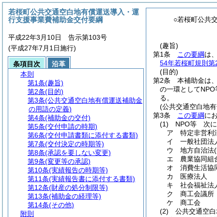
若桜町公共交通空白地有償運送導入・運
行支援事業費補助金交付要綱
○若桜町公共
平成22年3月10日 告示第103号
(趣旨)
(平成27年7月1日施行)
第1条
この要綱
は
54年若桜町規則第
条項目次
沿革
(目的)
本則
第2条
本補助金は
第1条
(趣旨)
の一環としてNP
第2条
(目的)
る。
第3条
(公共交通空白地有償運送補助金
(公共交通空白地
の用語の定義)
第3条
この要綱
に
第4条
(補助金の交付)
(1)
NPO等 次
第5条
(交付申請の時期)
ア
特定非営利
第6条
(交付申請書類に添付する書類)
イ
一般社団法
第7条
(交付決定の時期等)
ウ
地方自治法
第8条
(承認を要しない変更)
エ
農業協同組
第9条
(変更等の承認)
オ
消費生活協
第10条
(実績報告の時期等)
カ
医療法人
第11条
(実績報告書に添付する書類)
キ
社会福祉法
第12条
(財産の処分制限等)
ク
商工会議所
第13条
(補助金の経理等)
ケ
商工会
第14条
(その他)
(2)
公共交通空白
附則