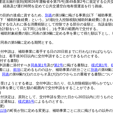
運送法施行規則
(昭和26年運輸省令第75号)
第49条第2号に規定する公共
 経路及び運行時間を定めて公共交通空白地有償運送を行う路線。
の目的の達成に資するため、
別表
の第1欄に掲げる事業
(以下「補助事業
以下「補助対象経費」という。)
の額
(仕入控除税額
(補助対象経費に含ま
定する仕入れに係る消費税額として控除できる部分の金額と、当該金額
合計額をいう。以下同じ)
を除く。)
を予算の範囲内で交付する。
、補助対象経費の額に同表の第3欄に定める率を乗じて得た額以下とし、
同表の第5欄に定める期間とする。
交付申請は、補助事業に着手する日の20日前までに行わなければならな
合は、着手後30日以内に交付申請することができるものとする。
付する書類)
申請書に添付すべき
同条第1号
及び
第2号
に掲げる書類は、
様式第1号
、
書には、
前項
に定めるもののほか、補助事業の区分ごとに
別表
の第6欄
、
同表
の第6欄の
(1)
のエからオ及び
(2)
のウからエの重複する書類につい
を受けようとする者は、交付申請に当たり、仕入控除税額が明らかでな
助率を乗じて得た額の範囲内で交付申請をすることができる。
)
交付決定は、原則として、交付申請を受けた日から20日以内に行うもの
決定通知は、
様式第5号
によるものとする。
更)
第1項
の町長が別に定める変更は、補助事業ごとに次に掲げるもの以外の