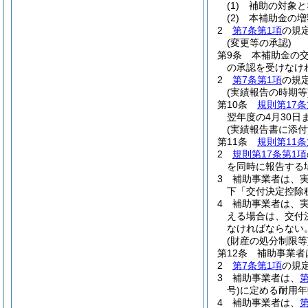
(1)
補助の対象と
(2)
本補助金の増
2
第7条第1項
の規
(変更等の承認)
第9条
本補助金の
の承認を受けなけ
2
第7条第1項
の規
(実績報告の時期等
第10条
規則第17条
翌年度の4月30
(実績報告書に添付
第11条
規則第11条
2
規則第17条第1項
を同時に報告する
3
補助事業者は、
下「交付決定控除
4
補助事業者は、
える場合は、交付
なければならない
(財産の処分制限等
第12条
補助事業者
2
第7条第1項
の規
3
補助事業者は、
第
号)
に定める耐用年
4
補助事業者は、
第