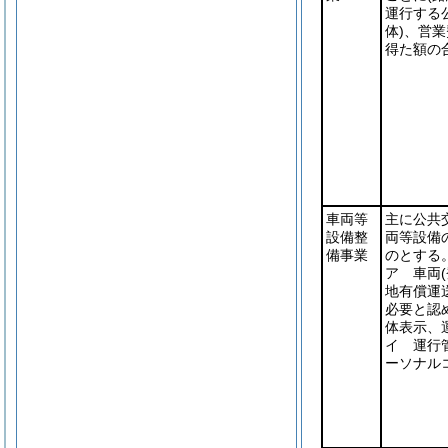
運行する
体)
、営業
得た額の
車両等
主に公共
設備整
両等設備
備事業
のとする
ア 車両
地有償運
必要と認
体表示、
イ 運行
ーソナル