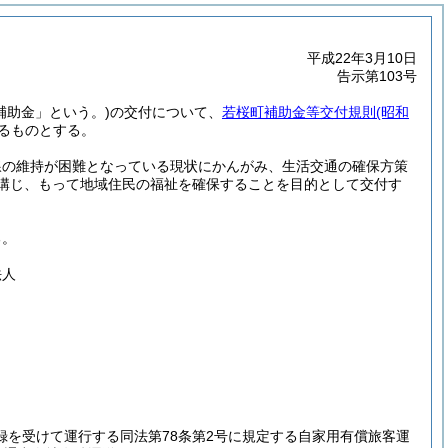
平成22年3月10日
告示第103号
補助金」という。)
の交付について、
若桜町補助金等交付規則
(昭和
るものとする。
線の維持が困難となっている現状にかんがみ、生活交通の確保方策
を講じ、もって地域住民の福祉を確保することを目的として交付す
る。
法人
録を受けて運行する同法第78条第2号に規定する自家用有償旅客運