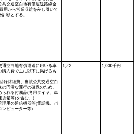
公共交通空白地有償運送路線全
費用から営業収益を差し引いて
合計額とする。
交通空白地有償運送に用いる車
1／2
1,000千円
の購入費で主に以下に掲げるも
。
(登録諸経費、当該公共交通空白
送の円滑な運行の確保のため、
められる付属品
(冬用タイヤ、車
運賃箱等)
を含む。)
管理用の通信機器等
(電話機、パ
コンピューター等)