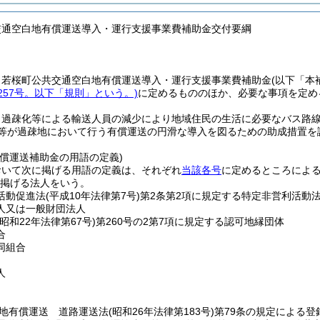
交通空白地有償運送導入・運行支援事業費補助金交付要綱
、若桜町公共交通空白地有償運送導入・運行支援事業費補助金
(以下「本
257号。以下「規則」という。)
に定めるもののほか、必要な事項を定め
、過疎化等による輸送人員の減少により地域住民の生活に必要なバス路
O等が過疎地において行う有償運送の円滑な導入を図るための助成措置
有償運送補助金の用語の定義)
おいて次に掲げる用語の定義は、それぞれ
当該各号
に定めるところによ
に掲げる法人をいう。
活動促進法
(平成10年法律第7号)
第2条第2項に規定する特定非営利活動
人又は一般財団法人
(昭和22年法律第67号)
第260号の2第7項に規定する認可地縁団体
合
同組合
人
地有償運送 道路運送法
(昭和26年法律第183号)
第79条の規定による登