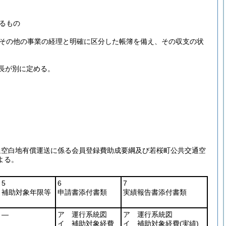
るもの
のその他の事業の経理と明確に区分した帳簿を備え、その収支の状
長が別に定める。
通空白地有償運送に係る会員登録費助成要綱及び若桜町公共交通空
よる。
5
6
7
補助対象年限等
申請書添付書類
実績報告書添付書類
―
ア 運行系統図
ア 運行系統図
イ 補助対象経費
イ 補助対象経費
(実績)