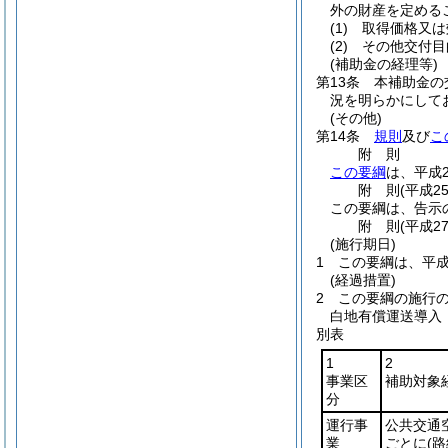
外の財産を定める
(1)
取得価格又は
(2)
その他交付目
(補助金の経理等)
第13条
本補助金の
況を明らかにして
(その他)
第14条
規則
及び
こ
附
則
この要綱
は、平成
附
則
(平成2
この要綱は、告示
附
則
(平成2
(施行期日)
1
この要綱は、平成
(経過措置)
2
この要綱の施行
白地有償運送導入
別表
1
2
事業区
補助対象
分
運行事
公共交通
業
ごとに
(